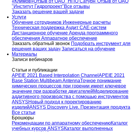
«Климов»
Отзыв от ОАО "НПО Сатурн"
Отзыв от ОАО
"Институт Гидропроект"
Все отзывы
Заказать решение вашей задачи
Услуги
Обучение сотрудников
Инженерные расчеты
Техническая поддержка
Аудит CAE-систем
Дистанционное обучение
Аренда программного
обеспечения
Аппаратное обеспечение
Заказать обратный звонок
Подобрать инструмент для
решения ваших задач
Записаться на обучение
Материалы
Записи вебинаров
Статьи и публикации
APEIE 2021 Based Interpolation Channel
APEIE 2021
Base Station Multibeam Antenna
Точное понимание
химических процессов при горении имеет ключевое
значение при разработке двигателей
Моделирование
аддитивного производства с помощью инструментов
ANSYS
Новый подход к проектированию
изделий
ANSYS Discovery Live. Презентация продукта
Все статьи
Брошюры
Рекомендации по аппаратному обеспечению
Каталог
учебных курсов ANSYS
Каталог выполненных