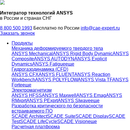
Интегратор технологий ANSYS
в России и странах СНГ
8 800 500 1993
Бесплатно по России
info@cae-expert.ru
Заказать звонок
Продукты
Механика деформируемого твердого тела
ANSYS Mechanical
ANSYS Rigid Body Dynamic
ANSYS
Composite
ANSYS AUTODYN
ANSYS Explicit
Dynamics
ANSYS Fatigue
еще
Гидрогазодинамика (CFD)
ANSYS CFX
ANSYS FLUENT
ANSYS Reaction
Workbench
ANSYS POLYFLOW
ANSYS Vista TF
ANSYS
Forte
еще
Электромагнетизм
ANSYS HFSS
ANSYS Maxwell
ANSYS Emag
ANSYS
RMxprt
ANSYS PExprt
ANSYS SIwave
еще
Разработка критического по безопасности
встраиваемого ПО
SCADE Architect
SCADE Suite
SCADE Display
SCADE
Test
SCADE LifeCycle
SCADE Vision
еще
Расчетная платформа