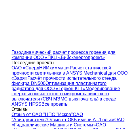
Газодинамический расчет процесса горения для
компании ООО «ПКЦ «Бийскэнергопроект»
Последние проекты
ОАО «СвердНИИхиммаш»
Расчет статической
прочности светильника в ANSYS Mechanical для ООО
«Заря»
Расчёт прочности испытательного стенда
фильтра DN500
Оптимизация пластинчатого
радиатора для ООО «Теркон-КТТ»
Моделирование
сверхвысокочастотного микромеханического
выключателя (СВЧ МЭМС выключатель) в среде
ANSYS HFSS
Все проекты
Отзывы
Отзыв от ОАО "НПО "Искра"
ОАО
"Авиадвигатель"
Отзыв от ОКБ имени А. Люльки
ОАО
«Гидравлические Машины и Системы»
ОАО