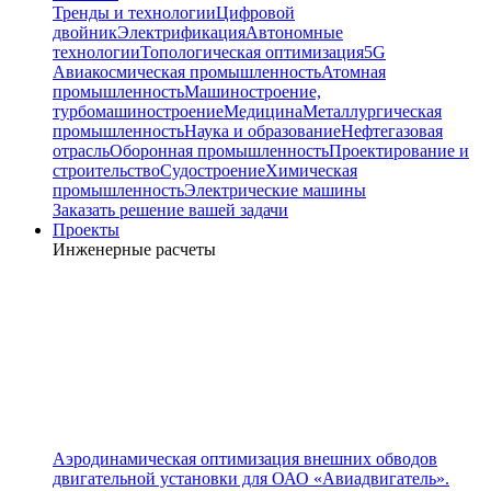
Тренды и технологии
Цифровой
двойник
Электрификация
Автономные
технологии
Топологическая оптимизация
5G
Авиакосмическая промышленность
Атомная
промышленность
Машиностроение,
турбомашиностроение
Медицина
Металлургическая
промышленность
Наука и образование
Нефтегазовая
отрасль
Оборонная промышленность
Проектирование и
строительство
Судостроение
Химическая
промышленность
Электрические машины
Заказать решение вашей задачи
Проекты
Инженерные расчеты
Аэродинамическая оптимизация внешних обводов
двигательной установки для ОАО «Авиадвигатель».