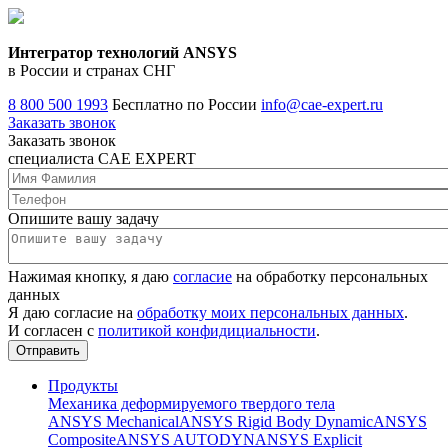
Интегратор технологий ANSYS
в России и странах СНГ
8 800 500 1993
Бесплатно по России
info@cae-expert.ru
Заказать звонок
Заказать звонок
специалиста CAE EXPERT
Опишите вашу задачу
Нажимая кнопку, я даю
согласие
на обработку персональных
данных
Я даю согласие на
обработку моих персональных данных
.
И согласен с
политикой конфидициальности
.
Продукты
Механика деформируемого твердого тела
ANSYS Mechanical
ANSYS Rigid Body Dynamic
ANSYS
Composite
ANSYS AUTODYN
ANSYS Explicit