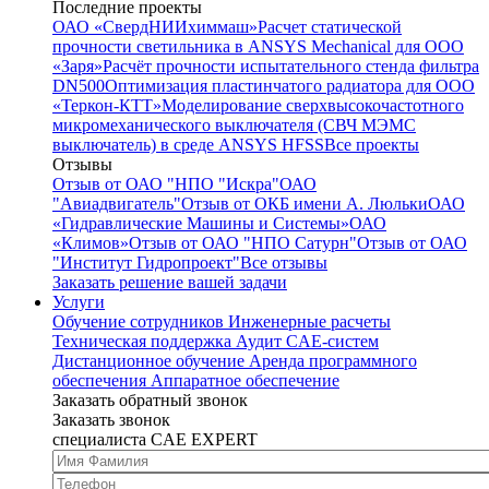
Последние проекты
ОАО «СвердНИИхиммаш»
Расчет статической
прочности светильника в ANSYS Mechanical для ООО
«Заря»
Расчёт прочности испытательного стенда фильтра
DN500
Оптимизация пластинчатого радиатора для ООО
«Теркон-КТТ»
Моделирование сверхвысокочастотного
микромеханического выключателя (СВЧ МЭМС
выключатель) в среде ANSYS HFSS
Все проекты
Отзывы
Отзыв от ОАО "НПО "Искра"
ОАО
"Авиадвигатель"
Отзыв от ОКБ имени А. Люльки
ОАО
«Гидравлические Машины и Системы»
ОАО
«Климов»
Отзыв от ОАО "НПО Сатурн"
Отзыв от ОАО
"Институт Гидропроект"
Все отзывы
Заказать решение вашей задачи
Услуги
Обучение сотрудников
Инженерные расчеты
Техническая поддержка
Аудит CAE-систем
Дистанционное обучение
Аренда программного
обеспечения
Аппаратное обеспечение
Заказать обратный звонок
Заказать звонок
специалиста CAE EXPERT