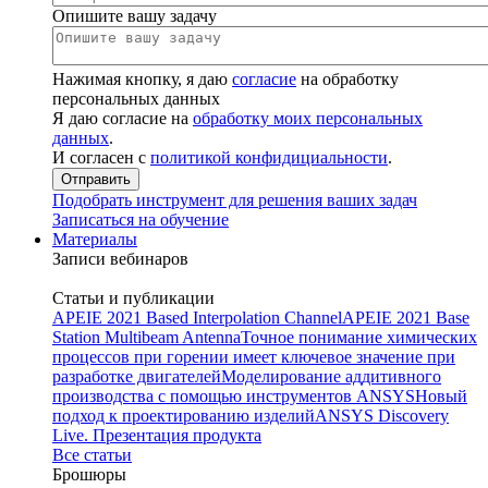
Опишите вашу задачу
Нажимая кнопку, я даю
согласие
на обработку
персональных данных
Я даю согласие на
обработку моих персональных
данных
.
И согласен с
политикой конфидициальности
.
Подобрать инструмент для решения ваших задач
Записаться на обучение
Материалы
Записи вебинаров
Статьи и публикации
APEIE 2021 Based Interpolation Channel
APEIE 2021 Base
Station Multibeam Antenna
Точное понимание химических
процессов при горении имеет ключевое значение при
разработке двигателей
Моделирование аддитивного
производства с помощью инструментов ANSYS
Новый
подход к проектированию изделий
ANSYS Discovery
Live. Презентация продукта
Все статьи
Брошюры