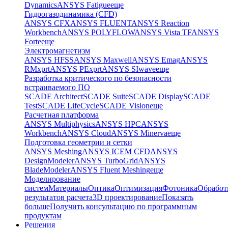
Dynamics
ANSYS Fatigue
еще
Гидрогазодинамика (CFD)
ANSYS CFX
ANSYS FLUENT
ANSYS Reaction
Workbench
ANSYS POLYFLOW
ANSYS Vista TF
ANSYS
Forte
еще
Электромагнетизм
ANSYS HFSS
ANSYS Maxwell
ANSYS Emag
ANSYS
RMxprt
ANSYS PExprt
ANSYS SIwave
еще
Разработка критического по безопасности
встраиваемого ПО
SCADE Architect
SCADE Suite
SCADE Display
SCADE
Test
SCADE LifeCycle
SCADE Vision
еще
Расчетная платформа
ANSYS Multiphysics
ANSYS HPC
ANSYS
Workbench
ANSYS Cloud
ANSYS Minerva
еще
Подготовка геометрии и сетки
ANSYS Meshing
ANSYS ICEM CFD
ANSYS
DesignModeler
ANSYS TurboGrid
ANSYS
BladeModeler
ANSYS Fluent Meshing
еще
Моделирование
систем
Материалы
Оптика
Оптимизация
Фотоника
Обработ
результатов расчета
3D проектирование
Показать
больше
Получить консультацию по программным
продуктам
Решения