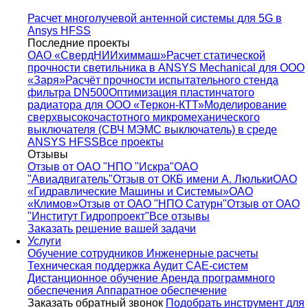
Расчет многолучевой антенной системы для 5G в
Ansys HFSS
Последние проекты
ОАО «СвердНИИхиммаш»
Расчет статической
прочности светильника в ANSYS Mechanical для ООО
«Заря»
Расчёт прочности испытательного стенда
фильтра DN500
Оптимизация пластинчатого
радиатора для ООО «Теркон-КТТ»
Моделирование
сверхвысокочастотного микромеханического
выключателя (СВЧ МЭМС выключатель) в среде
ANSYS HFSS
Все проекты
Отзывы
Отзыв от ОАО "НПО "Искра"
ОАО
"Авиадвигатель"
Отзыв от ОКБ имени А. Люльки
ОАО
«Гидравлические Машины и Системы»
ОАО
«Климов»
Отзыв от ОАО "НПО Сатурн"
Отзыв от ОАО
"Институт Гидропроект"
Все отзывы
Заказать решение вашей задачи
Услуги
Обучение сотрудников
Инженерные расчеты
Техническая поддержка
Аудит CAE-систем
Дистанционное обучение
Аренда программного
обеспечения
Аппаратное обеспечение
Заказать обратный звонок
Подобрать инструмент для