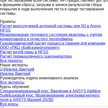
при тестировании всей системы. API предоставляют доступ
к функциям сброса, загрузки и записи результатов сбора
покрытия в ходе выполнения теста в среде тестирования
системы.
Проекты
Расчет многолучевой антенной системы для 5G в Ansys
HFSS
Моделирование теплового состояния квартиры с учетом
конвективного и лучистого теплообмена
Газодинамический расчет процесса горения для компании
ООО «ПКЦ «Бийскэнергопроект»
Расчет витой пары в HFSS
Расчет промышленного газогенератора
Все проекты
Наши эксперты
Иевлев Дмитрий
Руководитель отдела инженерного анализа
Все эксперты
Курсы обучения
Специализированный курс. Введение в ANSYS Additive
Suite
Базовый курс. Моделирование электромагнитного
поля в ANSYS Maxwell 2D/3D
Все курсы