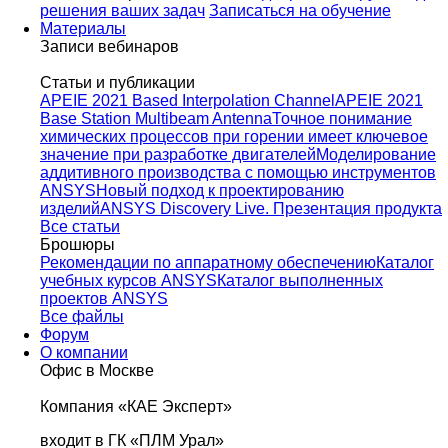
решения ваших задач
Записаться на обучение
Материалы
Записи вебинаров
Статьи и публикации
APEIE 2021 Based Interpolation Channel
APEIE 2021
Base Station Multibeam Antenna
Точное понимание
химических процессов при горении имеет ключевое
значение при разработке двигателей
Моделирование
аддитивного производства с помощью инструментов
ANSYS
Новый подход к проектированию
изделий
ANSYS Discovery Live. Презентация продукта
Все статьи
Брошюры
Рекомендации по аппаратному обеспечению
Каталог
учебных курсов ANSYS
Каталог выполненных
проектов ANSYS
Все файлы
Форум
О компании
Офис в Москве
Компания «КАЕ Эксперт»
входит в ГК «ПЛМ Урал»