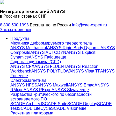
Интегратор технологий ANSYS
в России и странах СНГ
8 800 500 1993
Бесплатно по России
info@cae-expert.ru
Заказать звонок
Продукты
Механика деформируемого твердого тела
ANSYS Mechanical
ANSYS Rigid Body Dynamic
ANSYS
Composite
ANSYS AUTODYN
ANSYS Explicit
Dynamics
ANSYS Fatigue
еще
Гидрогазодинамика (CFD)
ANSYS CFX
ANSYS FLUENT
ANSYS Reaction
Workbench
ANSYS POLYFLOW
ANSYS Vista TF
ANSYS
Forte
еще
Электромагнетизм
ANSYS HFSS
ANSYS Maxwell
ANSYS Emag
ANSYS
RMxprt
ANSYS PExprt
ANSYS SIwave
еще
Разработка критического по безопасности
встраиваемого ПО
SCADE Architect
SCADE Suite
SCADE Display
SCADE
Test
SCADE LifeCycle
SCADE Vision
еще
Расчетная платформа