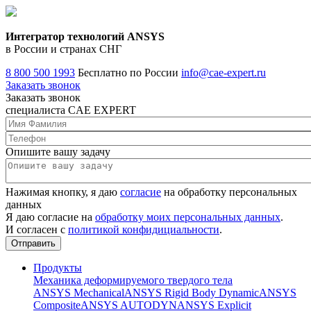
Интегратор технологий ANSYS
в России и странах СНГ
8 800 500 1993
Бесплатно по России
info@cae-expert.ru
Заказать звонок
Заказать звонок
специалиста CAE EXPERT
Опишите вашу задачу
Нажимая кнопку, я даю
согласие
на обработку персональных
данных
Я даю согласие на
обработку моих персональных данных
.
И согласен с
политикой конфидициальности
.
Продукты
Механика деформируемого твердого тела
ANSYS Mechanical
ANSYS Rigid Body Dynamic
ANSYS
Composite
ANSYS AUTODYN
ANSYS Explicit