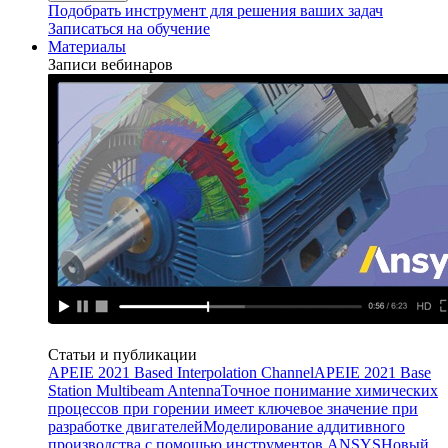
Подобрать инструмент для решения ваших задач
Записаться на обучение
Материалы
Записи вебинаров
Статьи и публикации
APEIE 2021 Based Interpolation Channel
APEIE 2021 Base
Station Multibeam Antenna
Точное понимание химических
процессов при горении имеет ключевое значение при
разработке двигателей
Моделирование аддитивного
производства с помощью инструментов ANSYS
Новый