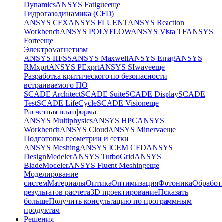
Dynamics
ANSYS Fatigue
еще
Гидрогазодинамика (CFD)
ANSYS CFX
ANSYS FLUENT
ANSYS Reaction
Workbench
ANSYS POLYFLOW
ANSYS Vista TF
ANSYS
Forte
еще
Электромагнетизм
ANSYS HFSS
ANSYS Maxwell
ANSYS Emag
ANSYS
RMxprt
ANSYS PExprt
ANSYS SIwave
еще
Разработка критического по безопасности
встраиваемого ПО
SCADE Architect
SCADE Suite
SCADE Display
SCADE
Test
SCADE LifeCycle
SCADE Vision
еще
Расчетная платформа
ANSYS Multiphysics
ANSYS HPC
ANSYS
Workbench
ANSYS Cloud
ANSYS Minerva
еще
Подготовка геометрии и сетки
ANSYS Meshing
ANSYS ICEM CFD
ANSYS
DesignModeler
ANSYS TurboGrid
ANSYS
BladeModeler
ANSYS Fluent Meshing
еще
Моделирование
систем
Материалы
Оптика
Оптимизация
Фотоника
Обработ
результатов расчета
3D проектирование
Показать
больше
Получить консультацию по программным
продуктам
Решения