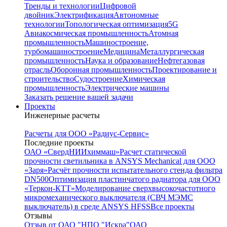
Тренды и технологии
Цифровой
двойник
Электрификация
Автономные
технологии
Топологическая оптимизация
5G
Авиакосмическая промышленность
Атомная
промышленность
Машиностроение,
турбомашиностроение
Медицина
Металлургическая
промышленность
Наука и образование
Нефтегазовая
отрасль
Оборонная промышленность
Проектирование и
строительство
Судостроение
Химическая
промышленность
Электрические машины
Заказать решение вашей задачи
Проекты
Инженерные расчеты
Расчеты для ООО «Радиус-Сервис»
Последние проекты
ОАО «СвердНИИхиммаш»
Расчет статической
прочности светильника в ANSYS Mechanical для ООО
«Заря»
Расчёт прочности испытательного стенда фильтра
DN500
Оптимизация пластинчатого радиатора для ООО
«Теркон-КТТ»
Моделирование сверхвысокочастотного
микромеханического выключателя (СВЧ МЭМС
выключатель) в среде ANSYS HFSS
Все проекты
Отзывы
Отзыв от ОАО "НПО "Искра"
ОАО