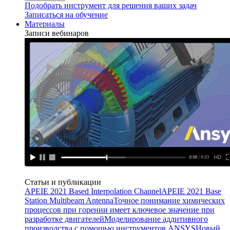
Подобрать инструмент для решения ваших задач
Записаться на обучение
Материалы
Записи вебинаров
Статьи и публикации
APEIE 2021 Based Interpolation Channel
APEIE 2021 Base
Station Multibeam Antenna
Точное понимание химических
процессов при горении имеет ключевое значение при
разработке двигателей
Моделирование аддитивного
производства с помощью инструментов ANSYS
Новый