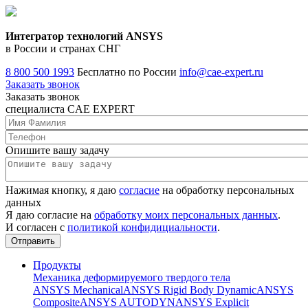
Интегратор технологий ANSYS
в России и странах СНГ
8 800 500 1993
Бесплатно по России
info@cae-expert.ru
Заказать звонок
Заказать звонок
специалиста CAE EXPERT
Опишите вашу задачу
Нажимая кнопку, я даю
согласие
на обработку персональных
данных
Я даю согласие на
обработку моих персональных данных
.
И согласен с
политикой конфидициальности
.
Продукты
Механика деформируемого твердого тела
ANSYS Mechanical
ANSYS Rigid Body Dynamic
ANSYS
Composite
ANSYS AUTODYN
ANSYS Explicit