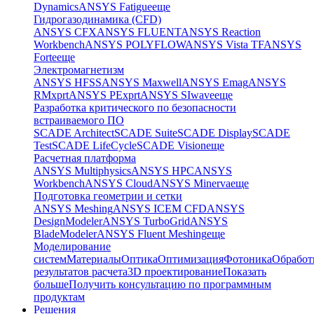
Dynamics
ANSYS Fatigue
еще
Гидрогазодинамика (CFD)
ANSYS CFX
ANSYS FLUENT
ANSYS Reaction
Workbench
ANSYS POLYFLOW
ANSYS Vista TF
ANSYS
Forte
еще
Электромагнетизм
ANSYS HFSS
ANSYS Maxwell
ANSYS Emag
ANSYS
RMxprt
ANSYS PExprt
ANSYS SIwave
еще
Разработка критического по безопасности
встраиваемого ПО
SCADE Architect
SCADE Suite
SCADE Display
SCADE
Test
SCADE LifeCycle
SCADE Vision
еще
Расчетная платформа
ANSYS Multiphysics
ANSYS HPC
ANSYS
Workbench
ANSYS Cloud
ANSYS Minerva
еще
Подготовка геометрии и сетки
ANSYS Meshing
ANSYS ICEM CFD
ANSYS
DesignModeler
ANSYS TurboGrid
ANSYS
BladeModeler
ANSYS Fluent Meshing
еще
Моделирование
систем
Материалы
Оптика
Оптимизация
Фотоника
Обработ
результатов расчета
3D проектирование
Показать
больше
Получить консультацию по программным
продуктам
Решения