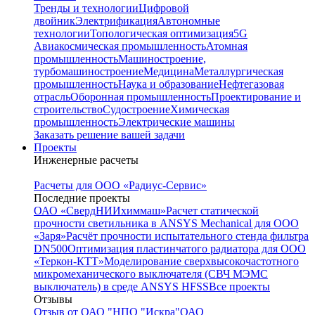
Тренды и технологии
Цифровой
двойник
Электрификация
Автономные
технологии
Топологическая оптимизация
5G
Авиакосмическая промышленность
Атомная
промышленность
Машиностроение,
турбомашиностроение
Медицина
Металлургическая
промышленность
Наука и образование
Нефтегазовая
отрасль
Оборонная промышленность
Проектирование и
строительство
Судостроение
Химическая
промышленность
Электрические машины
Заказать решение вашей задачи
Проекты
Инженерные расчеты
Расчеты для ООО «Радиус-Сервис»
Последние проекты
ОАО «СвердНИИхиммаш»
Расчет статической
прочности светильника в ANSYS Mechanical для ООО
«Заря»
Расчёт прочности испытательного стенда фильтра
DN500
Оптимизация пластинчатого радиатора для ООО
«Теркон-КТТ»
Моделирование сверхвысокочастотного
микромеханического выключателя (СВЧ МЭМС
выключатель) в среде ANSYS HFSS
Все проекты
Отзывы
Отзыв от ОАО "НПО "Искра"
ОАО