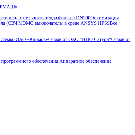
ИГОРМАШ»
ости испытательного стенда фильтра DN500
Оптимизация
теля (СВЧ МЭМС выключатель) в среде ANSYS HFSS
Все
истемы»
ОАО «Климов»
Отзыв от ОАО "НПО Сатурн"
Отзыв от
 программного обеспечения
Аппаратное обеспечение