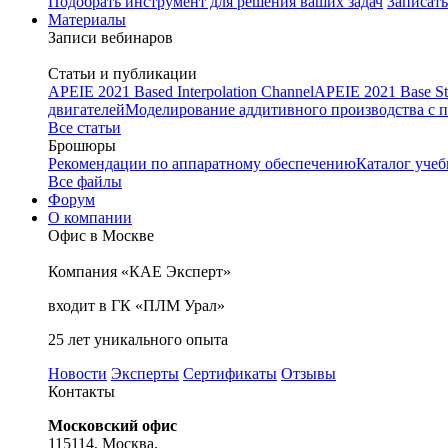
Подобрать инструмент для решения ваших задач
Записать
Материалы
Записи вебинаров
Статьи и публикации
APEIE 2021 Based Interpolation Channel
APEIE 2021 Base St
двигателей
Моделирование аддитивного производства с
Все статьи
Брошюры
Рекомендации по аппаратному обеспечению
Каталог уче
Все файлы
Форум
О компании
Офис в Москве
Компания «КАЕ Эксперт»
входит в ГК «ПЛМ Урал»
25 лет уникального опыта
Новости
Эксперты
Сертификаты
Отзывы
Контакты
Московский офис
115114, Москва,