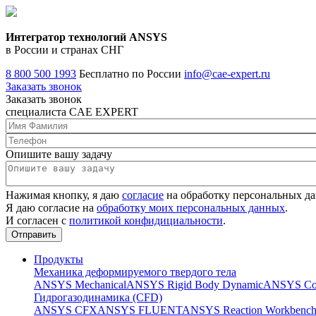
Интегратор технологий ANSYS
в России и странах СНГ
8 800 500 1993
Бесплатно по России
info@cae-expert.ru
Заказать звонок
Заказать звонок
специалиста CAE EXPERT
Опишите вашу задачу
Нажимая кнопку, я даю
согласие
на обработку персональных д
Я даю согласие на
обработку моих персональных данных
.
И согласен с
политикой конфидициальности
.
Продукты
Механика деформируемого твердого тела
ANSYS Mechanical
ANSYS Rigid Body Dynamic
ANSYS Co
Гидрогазодинамика (CFD)
ANSYS CFX
ANSYS FLUENT
ANSYS Reaction Workbenc