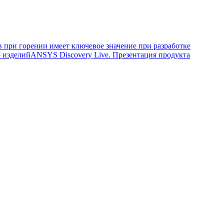
 при горении имеет ключевое значение при разработке
 изделий
ANSYS Discovery Live. Презентация продукта