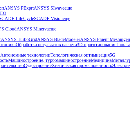
rt
ANSYS PExprt
ANSYS SIwave
еще
 ПО
SCADE LifeCycle
SCADE Vision
еще
S Cloud
ANSYS Minerva
еще
r
ANSYS TurboGrid
ANSYS BladeModeler
ANSYS Fluent Meshing
е
отоника
Обработка результатов расчета
3D проектирование
Показа
я
Автономные технологии
Топологическая оптимизация
5G
ость
Машиностроение, турбомашиностроение
Медицина
Металлу
роительство
Судостроение
Химическая промышленность
Электри