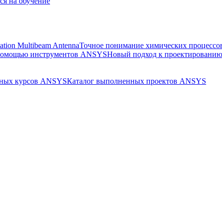
ся на обучение
ation Multibeam Antenna
Точное понимание химических процессов
 помощью инструментов ANSYS
Новый подход к проектированию
бных курсов ANSYS
Каталог выполненных проектов ANSYS