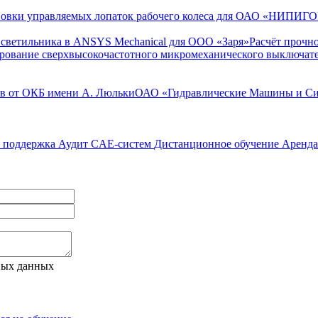
становки управляемых лопаток рабочего колеса для ОАО «НИП
и светильника в ANSYS Mechanical для ООО «Заря»
Расчёт прочн
рование сверхвысокочастотного микромеханического выключа
в от ОКБ имени А. Люльки
ОАО «Гидравлические Машины и С
я поддержка
Аудит CAE-систем
Дистанционное обучение
Аренда
ных данных