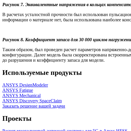
Рисунок 7. Эквивалентные напряжения в кольцах компенсато
В расчетах усталостной прочности был использован пульсацион
информации о материале нет, была использована наиболее конс
Рисунок 8. Коэффициент запаса для 30 000 циклов нагружен
Таким образом, был проведен расчет параметров напряженно-д
конфигурации. Далее модель была скорректирована встроенным
до разрушения и коэффициенту запаса для модели.
Используемые продукты
ANSYS DesignModeler
ANSYS Fatigue
ANSYS Mechanical
ANSYS Discovery SpaceClaim
Заказать решение вашей задачи
Проекты
Расчет многолучевой антенной системы для 5G в Ansys HFSS