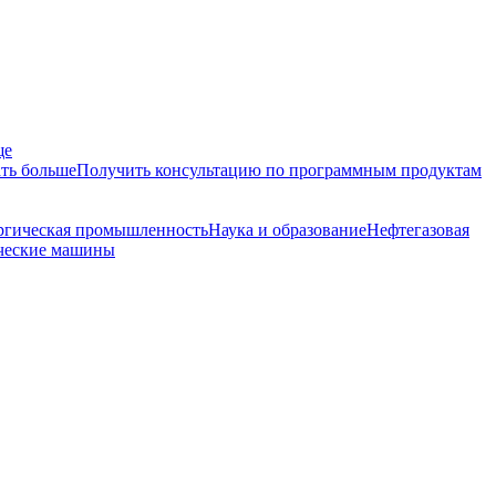
ще
ть больше
Получить консультацию по программным продуктам
ргическая промышленность
Наука и образование
Нефтегазовая
ческие машины