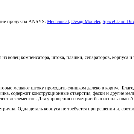
ющие продукты ANSYS:
Mechanical
,
DesignModeler
,
SpaceClaim Dir
 из колец компенсатора, штока, плашки, сепараторов, корпуса и т
оторые мешают штоку проходить слишком далеко в корпус. Благо
чика, содержит конструкционные отверстия, фаски и другие мел
ичество элементов. Для упрощения геометрии был использован 
етрична. Одна деталь корпуса не требуется при решении и, соотв