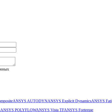
анных
mposite
ANSYS AUTODYN
ANSYS Explicit Dynamics
ANSYS Fati
h
ANSYS POLYFLOW
ANSYS Vista TF
ANSYS Forte
еще