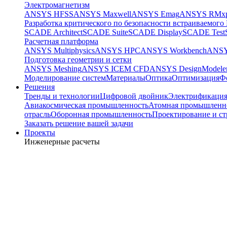
Электромагнетизм
ANSYS HFSS
ANSYS Maxwell
ANSYS Emag
ANSYS RMxp
Разработка критического по безопасности встраиваемого
SCADE Architect
SCADE Suite
SCADE Display
SCADE Test
Расчетная платформа
ANSYS Multiphysics
ANSYS HPC
ANSYS Workbench
ANSY
Подготовка геометрии и сетки
ANSYS Meshing
ANSYS ICEM CFD
ANSYS DesignModele
Моделирование систем
Материалы
Оптика
Оптимизация
Ф
Решения
Тренды и технологии
Цифровой двойник
Электрификаци
Авиакосмическая промышленность
Атомная промышленн
отрасль
Оборонная промышленность
Проектирование и ст
Заказать решение вашей задачи
Проекты
Инженерные расчеты