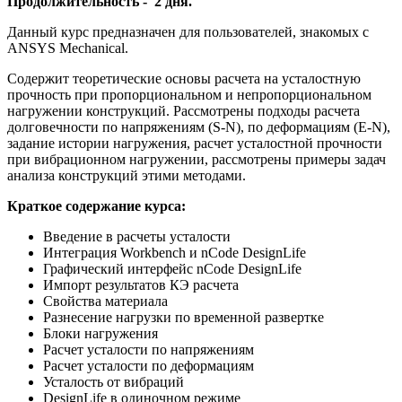
Продолжительность - 2 дня.
Данный курс предназначен для пользователей, знакомых с
ANSYS Mechanical.
Содержит теоретические основы расчета на усталостную
прочность при пропорциональном и непропорциональном
нагружении конструкций. Рассмотрены подходы расчета
долговечности по напряжениям (S-N), по деформациям (E-N),
задание истории нагружения, расчет усталостной прочности
при вибрационном нагружении, рассмотрены примеры задач
анализа конструкций этими методами.
Краткое содержание курса:
Введение в расчеты усталости
Интеграция Workbench и nCode DesignLife
Графический интерфейс nCode DesignLife
Импорт результатов КЭ расчета
Свойства материала
Разнесение нагрузки по временной развертке
Блоки нагружения
Расчет усталости по напряжениям
Расчет усталости по деформациям
Усталость от вибраций
DesignLife в одиночном режиме