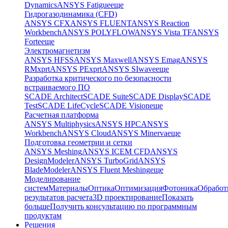
Dynamics
ANSYS Fatigue
еще
Гидрогазодинамика (CFD)
ANSYS CFX
ANSYS FLUENT
ANSYS Reaction
Workbench
ANSYS POLYFLOW
ANSYS Vista TF
ANSYS
Forte
еще
Электромагнетизм
ANSYS HFSS
ANSYS Maxwell
ANSYS Emag
ANSYS
RMxprt
ANSYS PExprt
ANSYS SIwave
еще
Разработка критического по безопасности
встраиваемого ПО
SCADE Architect
SCADE Suite
SCADE Display
SCADE
Test
SCADE LifeCycle
SCADE Vision
еще
Расчетная платформа
ANSYS Multiphysics
ANSYS HPC
ANSYS
Workbench
ANSYS Cloud
ANSYS Minerva
еще
Подготовка геометрии и сетки
ANSYS Meshing
ANSYS ICEM CFD
ANSYS
DesignModeler
ANSYS TurboGrid
ANSYS
BladeModeler
ANSYS Fluent Meshing
еще
Моделирование
систем
Материалы
Оптика
Оптимизация
Фотоника
Обработ
результатов расчета
3D проектирование
Показать
больше
Получить консультацию по программным
продуктам
Решения