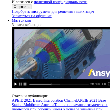
И согласен с
политикой конфидициальности
.
Подобрать инструмент для решения ваших задач
Записаться на обучение
Материалы
Записи вебинаров
Статьи и публикации
APEIE 2021 Based Interpolation Channel
APEIE 2021 Base
Station Multibeam Antenna
Точное понимание химических
процессов при горении имеет ключевое значение при