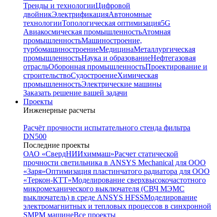
Тренды и технологии
Цифровой
двойник
Электрификация
Автономные
технологии
Топологическая оптимизация
5G
Авиакосмическая промышленность
Атомная
промышленность
Машиностроение,
турбомашиностроение
Медицина
Металлургическая
промышленность
Наука и образование
Нефтегазовая
отрасль
Оборонная промышленность
Проектирование и
строительство
Судостроение
Химическая
промышленность
Электрические машины
Заказать решение вашей задачи
Проекты
Инженерные расчеты
Расчёт прочности испытательного стенда фильтра
DN500
Последние проекты
ОАО «СвердНИИхиммаш»
Расчет статической
прочности светильника в ANSYS Mechanical для ООО
«Заря»
Оптимизация пластинчатого радиатора для ООО
«Теркон-КТТ»
Моделирование сверхвысокочастотного
микромеханического выключателя (СВЧ МЭМС
выключатель) в среде ANSYS HFSS
Моделирование
электромагнитных и тепловых процессов в синхронной
SMPM машине
Все проекты