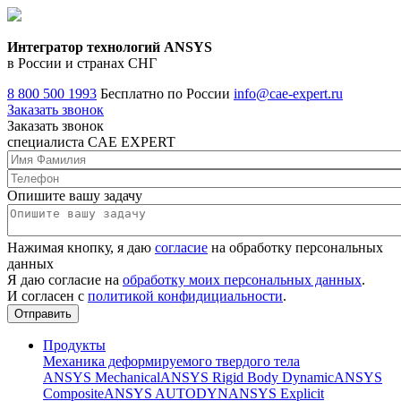
Интегратор технологий ANSYS
в России и странах СНГ
8 800 500 1993
Бесплатно по России
info@cae-expert.ru
Заказать звонок
Заказать звонок
специалиста CAE EXPERT
Опишите вашу задачу
Нажимая кнопку, я даю
согласие
на обработку персональных
данных
Я даю согласие на
обработку моих персональных данных
.
И согласен с
политикой конфидициальности
.
Продукты
Механика деформируемого твердого тела
ANSYS Mechanical
ANSYS Rigid Body Dynamic
ANSYS
Composite
ANSYS AUTODYN
ANSYS Explicit