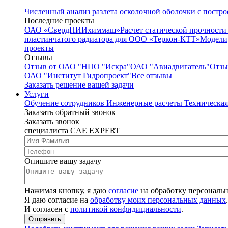
Численный анализ разлета осколочной оболочки с постр
Последние проекты
ОАО «СвердНИИхиммаш»
Расчет статической прочност
пластинчатого радиатора для ООО «Теркон-КТТ»
Модели
проекты
Отзывы
Отзыв от ОАО "НПО "Искра"
ОАО "Авиадвигатель"
Отзы
ОАО "Институт Гидропроект"
Все отзывы
Заказать решение вашей задачи
Услуги
Обучение сотрудников
Инженерные расчеты
Техническа
Заказать обратный звонок
Заказать звонок
специалиста CAE EXPERT
Опишите вашу задачу
Нажимая кнопку, я даю
согласие
на обработку персональ
Я даю согласие на
обработку моих персональных данных
.
И согласен с
политикой конфидициальности
.