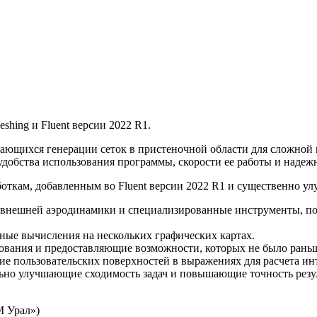
shing и Fluent версии 2022 R1.
ающихся генерации сеток в пристеночной области для сложной г
добства использования программы, скорости ее работы и надеж
откам, добавленным во Fluent версии 2022 R1 и существенно у
ач внешней аэродинамики и специализированные инструменты, п
ые вычисления на нескольких графических картах.
вания и предоставляющие возможности, которых не было раньше
ие пользовательских поверхностей в выражениях для расчета ин
льно улучшающие сходимость задач и повышающие точность резу
М Урал»)