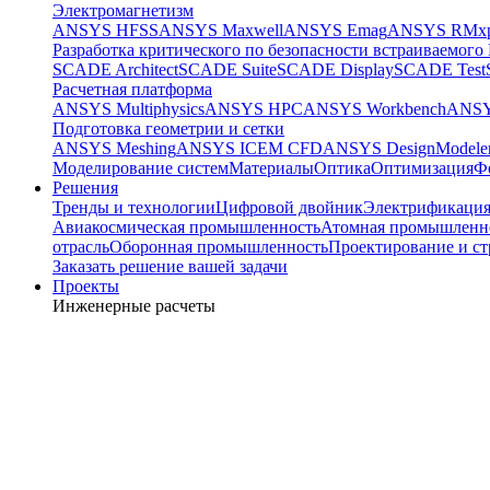
Электромагнетизм
ANSYS HFSS
ANSYS Maxwell
ANSYS Emag
ANSYS RMxp
Разработка критического по безопасности встраиваемого
SCADE Architect
SCADE Suite
SCADE Display
SCADE Test
Расчетная платформа
ANSYS Multiphysics
ANSYS HPC
ANSYS Workbench
ANSY
Подготовка геометрии и сетки
ANSYS Meshing
ANSYS ICEM CFD
ANSYS DesignModele
Моделирование систем
Материалы
Оптика
Оптимизация
Ф
Решения
Тренды и технологии
Цифровой двойник
Электрификаци
Авиакосмическая промышленность
Атомная промышленн
отрасль
Оборонная промышленность
Проектирование и ст
Заказать решение вашей задачи
Проекты
Инженерные расчеты