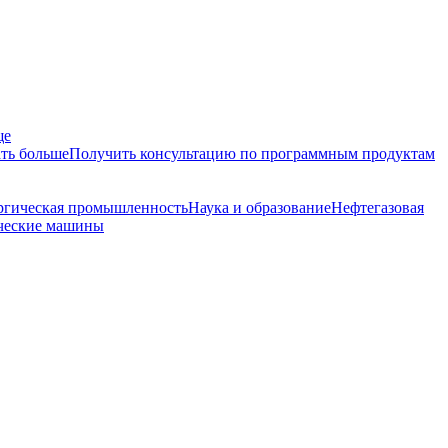
ще
ть больше
Получить консультацию по программным продуктам
ргическая промышленность
Наука и образование
Нефтегазовая
ческие машины