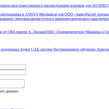
оением пространственного распределения осколков для АО НПО 
и светильника в ANSYS Mechanical для ООО «Заря»
Расчёт прочн
рование сверхвысокочастотного микромеханического выключа
в от ОКБ имени А. Люльки
ОАО «Гидравлические Машины и С
я поддержка
Аудит CAE-систем
Дистанционное обучение
Аренда
ных данных