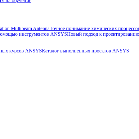
ся на обучение
ation Multibeam Antenna
Точное понимание химических процессов
 помощью инструментов ANSYS
Новый подход к проектированию
бных курсов ANSYS
Каталог выполненных проектов ANSYS