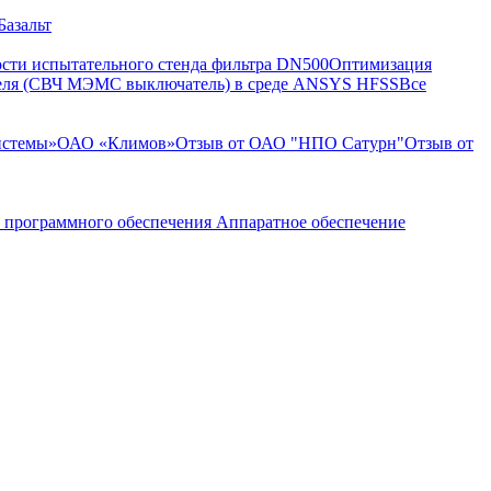
Базальт
ости испытательного стенда фильтра DN500
Оптимизация
теля (СВЧ МЭМС выключатель) в среде ANSYS HFSS
Все
истемы»
ОАО «Климов»
Отзыв от ОАО "НПО Сатурн"
Отзыв от
 программного обеспечения
Аппаратное обеспечение