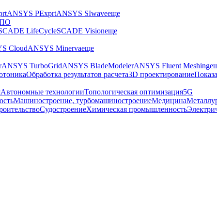
rt
ANSYS PExprt
ANSYS SIwave
еще
 ПО
SCADE LifeCycle
SCADE Vision
еще
S Cloud
ANSYS Minerva
еще
r
ANSYS TurboGrid
ANSYS BladeModeler
ANSYS Fluent Meshing
е
отоника
Обработка результатов расчета
3D проектирование
Показа
я
Автономные технологии
Топологическая оптимизация
5G
ость
Машиностроение, турбомашиностроение
Медицина
Металлу
роительство
Судостроение
Химическая промышленность
Электри