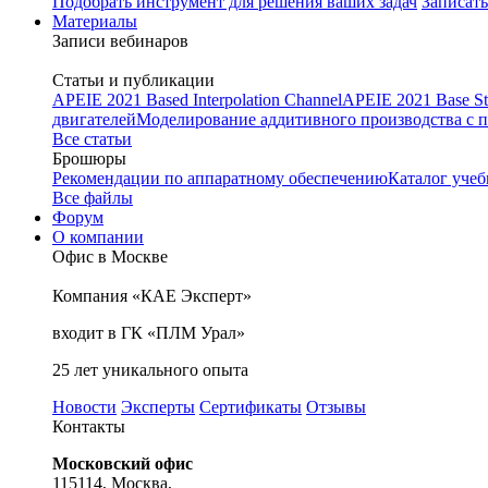
Подобрать инструмент для решения ваших задач
Записать
Материалы
Записи вебинаров
Статьи и публикации
APEIE 2021 Based Interpolation Channel
APEIE 2021 Base St
двигателей
Моделирование аддитивного производства с
Все статьи
Брошюры
Рекомендации по аппаратному обеспечению
Каталог уче
Все файлы
Форум
О компании
Офис в Москве
Компания «КАЕ Эксперт»
входит в ГК «ПЛМ Урал»
25 лет уникального опыта
Новости
Эксперты
Сертификаты
Отзывы
Контакты
Московский офис
115114, Москва,