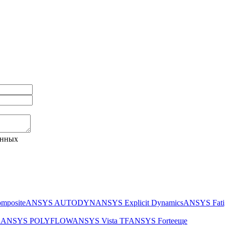
анных
mposite
ANSYS AUTODYN
ANSYS Explicit Dynamics
ANSYS Fati
h
ANSYS POLYFLOW
ANSYS Vista TF
ANSYS Forte
еще