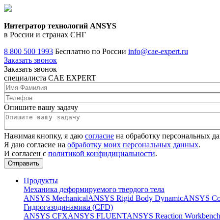
Интегратор технологий ANSYS
в России и странах СНГ
8 800 500 1993
Бесплатно по России
info@cae-expert.ru
Заказать звонок
Заказать звонок
специалиста CAE EXPERT
Опишите вашу задачу
Нажимая кнопку, я даю
согласие
на обработку персональных д
Я даю согласие на
обработку моих персональных данных
.
И согласен с
политикой конфидициальности
.
Продукты
Механика деформируемого твердого тела
ANSYS Mechanical
ANSYS Rigid Body Dynamic
ANSYS Co
Гидрогазодинамика (CFD)
ANSYS CFX
ANSYS FLUENT
ANSYS Reaction Workbenc