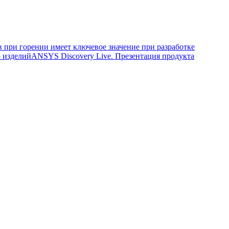
 при горении имеет ключевое значение при разработке
 изделий
ANSYS Discovery Live. Презентация продукта