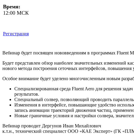
Время:
12:00 МСК
Регистрация
Вебинар будет посвящен нововведениям в программах Fluent Me
Будет представлен обзор наиболее значительных изменений кас
нового метода построения сеточных интерфейсов, повышения у
Особое внимание будет уделено многочисленным новым разраб
Специализированная среда Fluent Aero для решения зад
результатов.
Специальный солвер, позволяющий проводить параллельн
Изменения в интерфейсе, повышающие удобство использо
запись анимации траекторий движения частиц, применен
Новые граничные условия и настройки солвера, значите
Вебинар проводит Дергунов Иван Михайлович
к.т.н., технический специалист ООО «КАЕ Эксперт» (ГК «ПЛ